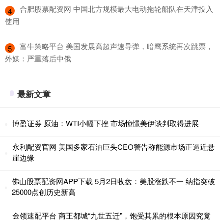
​合肥股票配资网 中国北方规模最大电动拖轮船队在天津投入
4
使用
​富牛策略平台 美国发展高超声速导弹，暗鹰系统再次跳票，
5
外媒：严重落后中俄
最新文章
博盈证券 原油：WTI小幅下挫 市场憧憬美伊谈判取得进展
永利配资官网 美国多家石油巨头CEO警告称能源市场正逼近悬
崖边缘
佛山股票配资网APP下载 5月2日收盘：美股涨跌不一 纳指突破
25000点创历史新高
金领速配平台 商王都城“九世五迁”，饱受其累的根本原因究竟