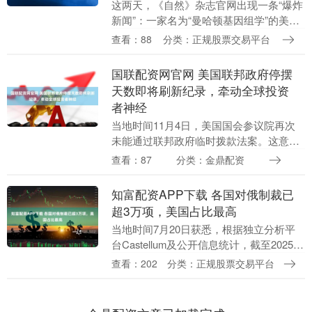
这两天，《自然》杂志官网出现一条“爆炸
新闻”：一家名为“曼哈顿基因组学”的美国
公司宣称，他们的目标是“改变人类胚胎的
查看：88
分类：正规股票交易平台
基因组以预防遗传疾病”。这一消息引来了
众多科....
国联配资网官网 美国联邦政府停摆
天数即将刷新纪录，牵动全球投资
者神经
当地时间11月4日，美国国会参议院再次
未能通过联邦政府临时拨款法案。这意味
着10月1日开始的本轮联邦政府停摆即将
查看：87
分类：金鼎配资
打破2018年底至2019年初停摆35天的纪
录，....
知富配资APP下载 各国对俄制裁已
超3万项，美国占比最高
当地时间7月20日获悉，根据独立分析平
台Castellum及公开信息统计，截至2025年
6月18日，其他国家共对俄实施30159项不
查看：202
分类：正规股票交易平台
含针对特定商品贸易限制的制裁....