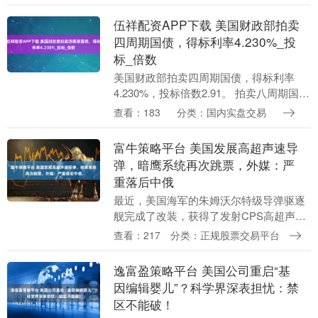
举将违反美国法律，且驱逐行动似乎已箭
在弦上。 该裁决....
伍祥配资APP下载 美国财政部拍卖
四周期国债，得标利率4.230%_投
标_倍数
美国财政部拍卖四周期国债，得标利率
4.230%，投标倍数2.91。 拍卖八周期国
债，得标利率4.270%，投标倍数2.60。 发
查看：183
分类：国内实盘交易
布于：北京市....
富牛策略平台 美国发展高超声速导
弹，暗鹰系统再次跳票，外媒：严
重落后中俄
最近，美国海军的朱姆沃尔特级导弹驱逐
舰完成了改装，获得了发射CPS高超声速
导弹的能力。这次改装的关键是拆除了舰
查看：217
分类：正规股票交易平台
上的两座先进火炮系统，替换上了CPS高
超声速导弹的....
逸富盈策略平台 美国公司重启“基
因编辑婴儿”？科学界深表担忧：禁
区不能破！