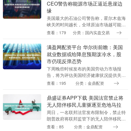
CEO警告称能源市场正逼近悬崖边
缘
美国最大的石油公司警告称，霍尔木兹海
峡关闭时间越长，全球原油市场越可能逼
近价格上行的拐点。 埃克森美孚、雪佛龙
查看：179
分类：国内实盘交易
和康菲石油本周表示，该水道多关闭一
天，全球就会进一....
满盈网配资平台 华尔街前瞻：美国
就业数据或给降息预期泼冷水，股
市仍现反弹态势
下周晚些时候发布的美国劳动力市场报
告，将为评估美国经济健康状况提供关键
依据，同时也将检验投资者对 “美联储即
查看：195
分类：金鼎配资
将降息” 的信心 —— 正是这一预期推动美
国股票市场....
鼎盛证券APP下载 美国法官禁止将
无人陪伴移民儿童驱逐至危地马拉
周日，一名联邦法官发布限制令，禁止特
朗普政府将联邦监管下的无人陪伴移民儿
童驱逐至危地马拉。此前律师们指出，此
查看：85
分类：金鼎配资