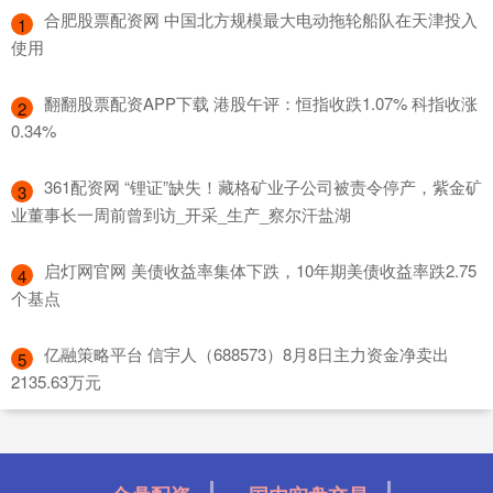
​合肥股票配资网 中国北方规模最大电动拖轮船队在天津投入
1
使用
​翻翻股票配资APP下载 港股午评：恒指收跌1.07% 科指收涨
2
0.34%
​361配资网 “锂证”缺失！藏格矿业子公司被责令停产，紫金矿
3
业董事长一周前曾到访_开采_生产_察尔汗盐湖
​启灯网官网 美债收益率集体下跌，10年期美债收益率跌2.75
4
个基点
​亿融策略平台 信宇人（688573）8月8日主力资金净卖出
5
2135.63万元