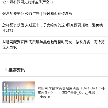
址：填补我国史前海盐生产空白
银易配资平台 公益广告｜移风易俗宣传漫画
怎样配资炒股 人过五十，子女给你的这3样东西要拒绝，避免晚
年难熬
财慧网配资官网 高跟黑丝黑色包臀裙时尚女，修长身姿，高冷范
无人驾驭
推荐资讯
财新网 学龄前英语启蒙动画《Go！Go！小小
车向前冲》，“小车迷”最爱_Cory_气球
_Napkin