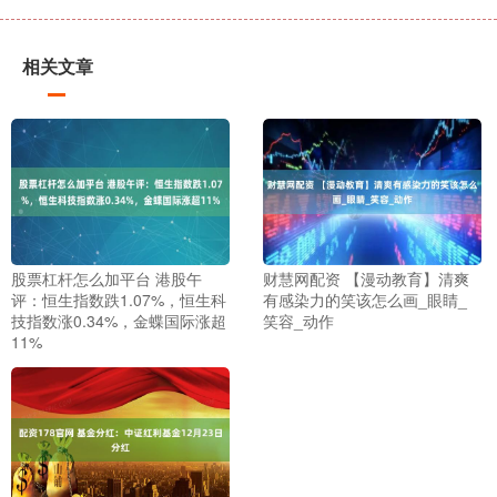
相关文章
股票杠杆怎么加平台 港股午
财慧网配资 【漫动教育】清爽
评：恒生指数跌1.07%，恒生科
有感染力的笑该怎么画_眼睛_
技指数涨0.34%，金蝶国际涨超
笑容_动作
11%