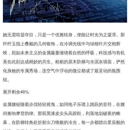
她无需喧嚣夺目，只是一个优雅转身，便能让时光为之凝滞。那
纤纤玉指上叠戴的几何银饰，在冷调光线中与绿植叶片交相辉
映，宛如未来主义的金属藤蔓缠绕着自然的呼吸，科技感与有机
美在此刻达成精妙的共生。粗粝的原木阶梯与水泥灰墙面，俨然
化身她的专属秀场，连空气中浮动的微尘都成了最灵动的氛围
组。
展开剩余46%
金属腰链随着步伐轻轻摇曳，如同电子乐谱上跳跃的音符，在腰
间奏响摩登韵律。那双黑漆皮尖头高跟鞋，利落地划破夜的帷
幕，在阶梯转角处折射出刀锋般的冷光，每一步都踏出星辰般的