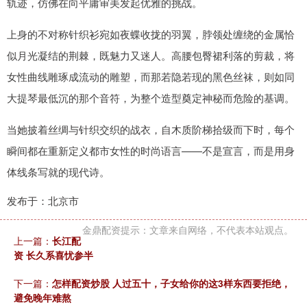
轨迹，仿佛在向平庸审美发起优雅的挑战。
上身的不对称针织衫宛如夜蝶收拢的羽翼，脖领处缠绕的金属恰
似月光凝结的荆棘，既魅力又迷人。高腰包臀裙利落的剪裁，将
女性曲线雕琢成流动的雕塑，而那若隐若现的黑色丝袜，则如同
大提琴最低沉的那个音符，为整个造型奠定神秘而危险的基调。
当她披着丝绸与针织交织的战衣，自木质阶梯拾级而下时，每个
瞬间都在重新定义都市女性的时尚语言——不是宣言，而是用身
体线条写就的现代诗。
发布于：北京市
金鼎配资提示：文章来自网络，不代表本站观点。
上一篇：
长江配
资 长久系喜忧参半
下一篇：
怎样配资炒股 人过五十，子女给你的这3样东西要拒绝，
避免晚年难熬