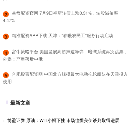
​掌盘配资官网 7月9日福新转债上涨0.31%，转股溢价率
2
4.47%
​精准配资APP下载 天津：“春暖农民工”服务行动启动
3
​富牛策略平台 美国发展高超声速导弹，暗鹰系统再次跳票，
4
外媒：严重落后中俄
​合肥股票配资网 中国北方规模最大电动拖轮船队在天津投入
5
使用
最新文章
博盈证券 原油：WTI小幅下挫 市场憧憬美伊谈判取得进展