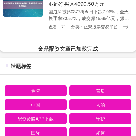
业部净买入4690.50万元
国晟科技(603778)今日下跌7.06%，全天
换手率30.57%，成交额15.65亿元，振幅
9.41%。龙虎榜数据显示，营业部席位合
查看：71
分类：正规股票交易平台
计净买入4690.50万元....
金鼎配资文章已加载完成
话题标签
金湾
背后
中国
人的
配资策略APP下载
守护
国际
如何