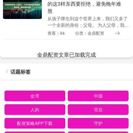
的这3样东西要拒绝，避免晚年难
熬
从孩子降生到这个世界上来，我们又多了
一个全新的身份：父母。 为人父母，我们
的责任不只是将孩子抚养成人，而是要让
查看：94
分类：金鼎配资
他们成才，成长为正直善良的人。 有一句
话叫做“爱若....
金鼎配资文章已加载完成
话题标签
金湾
中国
人的
背后
配资策略APP下载
守护