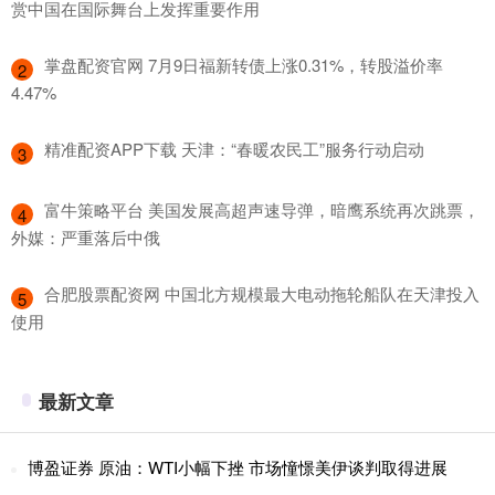
赏中国在国际舞台上发挥重要作用
​掌盘配资官网 7月9日福新转债上涨0.31%，转股溢价率
2
4.47%
​精准配资APP下载 天津：“春暖农民工”服务行动启动
3
​富牛策略平台 美国发展高超声速导弹，暗鹰系统再次跳票，
4
外媒：严重落后中俄
​合肥股票配资网 中国北方规模最大电动拖轮船队在天津投入
5
使用
最新文章
博盈证券 原油：WTI小幅下挫 市场憧憬美伊谈判取得进展