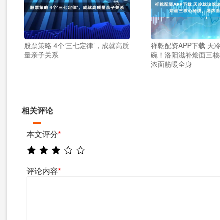
股票策略 4个‘三七定律’，成就高质
祥乾配资APP下载 天
量亲子关系
碗！洛阳滋补烩面三核
浓面筋暖全身
相关评论
本文评分
*
评论内容
*