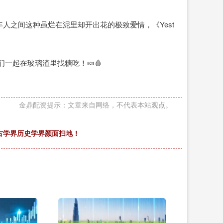
人之间这种虽烂在泥里却开出花的极致爱情，《Yest
一起在玻璃渣里找糖吃！🍬🩸
金鼎配资提示：文章来自网络，不代表本站观点。
古学界历史学界颜面扫地！