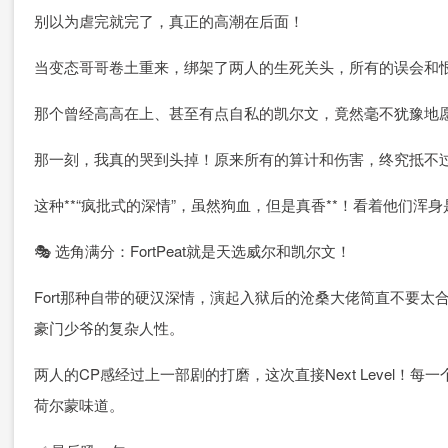
别以为虐完就完了，真正的高潮在后面！
当变态哥哥卷土重来，绑架了两人的生死关头，所有的误会和
那个曾经高高在上、甚至有点自私的凯尔文，竟然毫不犹豫地
那一刻，我真的哭到头掉！原来所有的算计和伤害，终究抵不过
这种**“疯批式的深情”，虽然狗血，但是真香**！看着他们
🎭 选角满分：FortPeat就是天选威尔和凯尔文！
Fort那种自带的硬汉深情，演起入狱后的沧桑大佬简直不要太
豪门少爷的复杂人性。
两人的CP感经过上一部剧的打磨，这次直接Next Level
荷尔蒙味道。