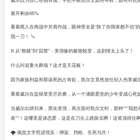
展开剩余65%
看着两人在商战中并肩作战，眼神里全是“除了你我谁都不信”
我一刀！ 🔪
⛓️ 从“救赎”到“囚禁”：美强惨的极致蜕变，这剧情太上头了！
什么叫追妻火葬场？这才是天花板！
因为家族利益和那该死的占有欲，凯尔文竟然放任别人伤害威
看着威尔在监狱里受尽折磨，从一个满眼爱意的少年变成心死如
当威尔出狱归来，黑化变强，再次面对凯尔文时，那种**“我
表**！这哪里是谈恋爱，这是在刀尖上跳探戈啊！这谁顶得住
🌪️ 疯批文学照进现实：绑架、挡枪、生死与共！