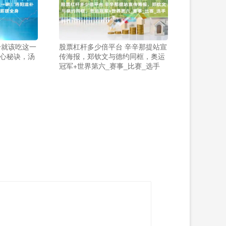
冷就该吃这一
股票杠杆多少倍平台 辛辛那提站宣
心秘诀，汤
传海报，郑钦文与德约同框，奥运
冠军+世界第六_赛事_比赛_选手