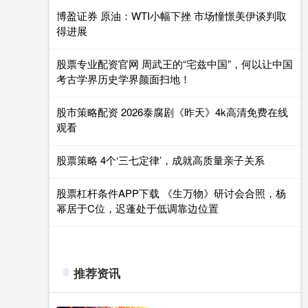
博盈证券 原油：WTI小幅下挫 市场憧憬美伊谈判取
得进展
股票专业配资官网 周武王的“宅兹中国”，何以让中国
考古学界历史学界颜面扫地！
股市策略配资 2026泰腐剧《昨天》4k高清免费在线
观看
股票策略 4个‘三七定律’，成就高质量亲子关系
股票杠杆条件APP下载 《生万物》研讨会合照，杨
幂居于C位，迟蓬处于低调靠边位置
推荐资讯