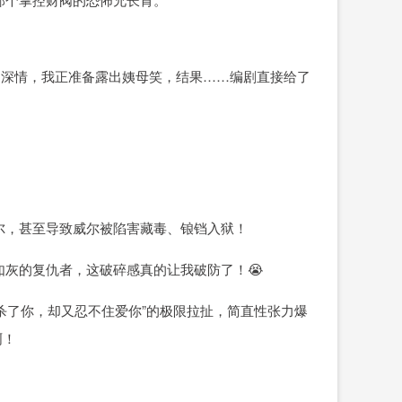
的深情，我正准备露出姨母笑，结果……编剧直接给了
尔，甚至导致威尔被陷害藏毒、锒铛入狱！
灰的复仇者，这破碎感真的让我破防了！😭
想杀了你，却又忍不住爱你”的极限拉扯，简直性张力爆
啊！