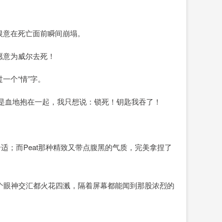
恨意在死亡面前瞬间崩塌。
愿意为威尔去死！
一个“情”字。
浑身是血地抱在一起，我只想说：锁死！钥匙我吞了！
合适；而Peat那种精致又带点腹黑的气质，完美拿捏了
！每一个眼神交汇都火花四溅，隔着屏幕都能闻到那股浓烈的