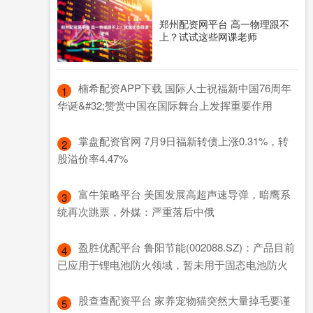
郑州配资网平台 高一物理跟不
上？试试这些网课老师
​楠希配资APP下载 国际人士祝福新中国76周年
1
华诞&#32;赞赏中国在国际舞台上发挥重要作用
​掌盘配资官网 7月9日福新转债上涨0.31%，转
2
股溢价率4.47%
​富牛策略平台 美国发展高超声速导弹，暗鹰系
3
统再次跳票，外媒：严重落后中俄
​盈胜优配平台 鲁阳节能(002088.SZ)：产品目前
4
已应用于锂电池防火领域，暂未用于固态电池防火
​股查查配资平台 家养宠物猫突然大量掉毛要谨
5