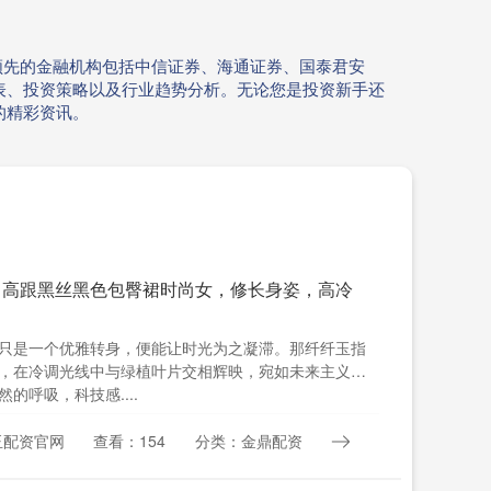
领先的金融机构包括中信证券、海通证券、国泰君安
表、投资策略以及行业趋势分析。无论您是投资新手还
的精彩资讯。
 高跟黑丝黑色包臀裙时尚女，修长身姿，高冷
只是一个优雅转身，便能让时光为之凝滞。那纤纤玉指
，在冷调光线中与绿植叶片交相辉映，宛如未来主义的
的呼吸，科技感....
玉配资官网
查看：154
分类：金鼎配资