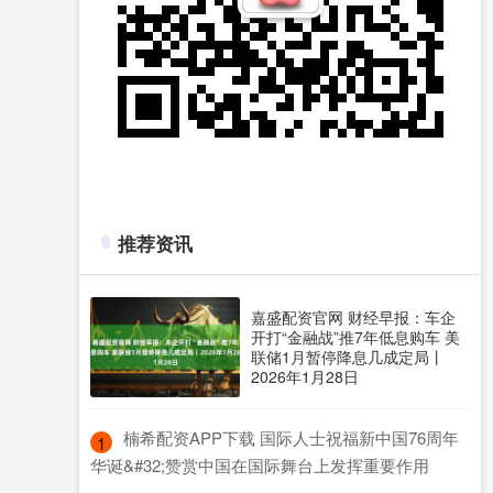
推荐资讯
嘉盛配资官网 财经早报：车企
开打“金融战”推7年低息购车 美
联储1月暂停降息几成定局丨
2026年1月28日
​楠希配资APP下载 国际人士祝福新中国76周年
1
华诞&#32;赞赏中国在国际舞台上发挥重要作用