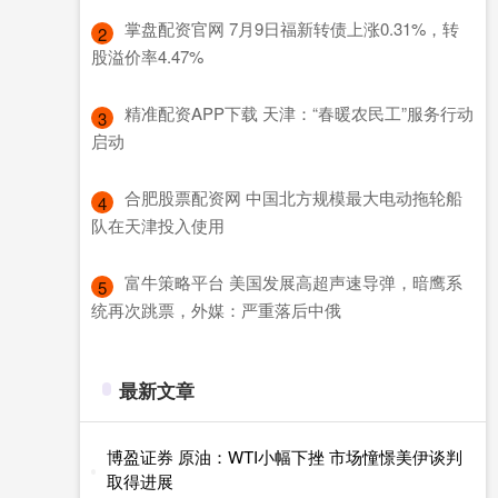
​掌盘配资官网 7月9日福新转债上涨0.31%，转
2
股溢价率4.47%
​精准配资APP下载 天津：“春暖农民工”服务行动
3
启动
​合肥股票配资网 中国北方规模最大电动拖轮船
4
队在天津投入使用
​富牛策略平台 美国发展高超声速导弹，暗鹰系
5
统再次跳票，外媒：严重落后中俄
最新文章
博盈证券 原油：WTI小幅下挫 市场憧憬美伊谈判
取得进展