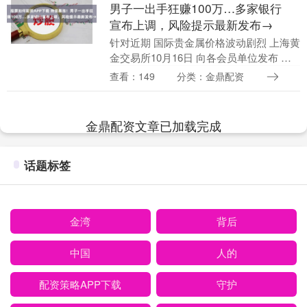
男子一出手狂赚100万…多家银行
宣布上调，风险提示最新发布→
针对近期 国际贵金属价格波动剧烈 上海黄
金交易所10月16日 向各会员单位发布 关
于做好近期市场风险控制工作的通知 近期
查看：149
分类：金鼎配资
影响市场不稳定的因素较多，国际贵金属
价格....
金鼎配资文章已加载完成
话题标签
金湾
背后
中国
人的
配资策略APP下载
守护