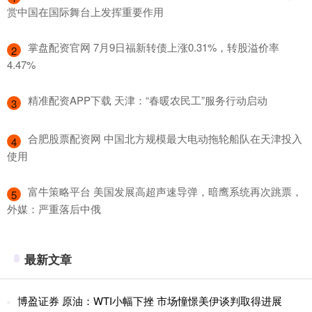
赏中国在国际舞台上发挥重要作用
​掌盘配资官网 7月9日福新转债上涨0.31%，转股溢价率
2
4.47%
​精准配资APP下载 天津：“春暖农民工”服务行动启动
3
​合肥股票配资网 中国北方规模最大电动拖轮船队在天津投入
4
使用
​富牛策略平台 美国发展高超声速导弹，暗鹰系统再次跳票，
5
外媒：严重落后中俄
最新文章
博盈证券 原油：WTI小幅下挫 市场憧憬美伊谈判取得进展