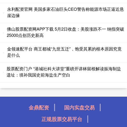
永利配资官网 美国多家石油巨头CEO警告称能源市场正逼近悬
崖边缘
佛山股票配资网APP下载 5月2日收盘：美股涨跌不一 纳指突破
25000点创历史新高
金领速配平台 商王都城“九世五迁”，饱受其累的根本原因究竟
是什么
股票配资门户 “港城社科大讲堂”重磅开讲林留根解读振海制盐
遗址：填补我国史前海盐生产空白
金鼎配资
国内实盘交易
正规股票交易平台