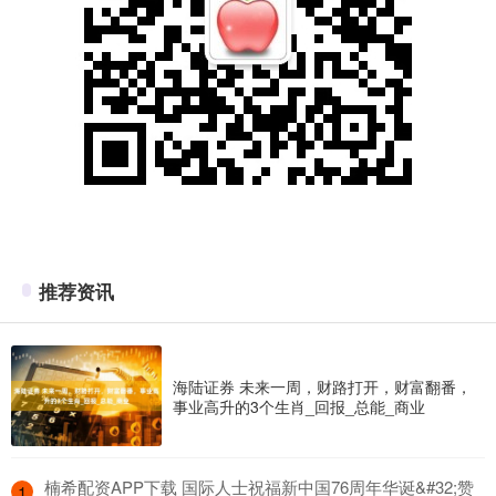
推荐资讯
海陆证券 未来一周，财路打开，财富翻番，
事业高升的3个生肖_回报_总能_商业
​楠希配资APP下载 国际人士祝福新中国76周年华诞&#32;赞
1